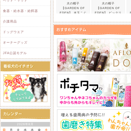
ベッド・マット
ドベッド
犬の帽子
犬の帽子
【GARDEN OF
【GARDEN OF
食器・給水器・給餌器
2025/ 9/26
EDEN】 水玉こぐ
EDEN】 ビックリ
【yappy!】ヤッ
★ おすす
まHAT
ボンヘアバンド
パンプキンとヤギミ
介護用品
のクッキーです。
ドッグウエア
2025/ 9/26
【D・O・G】DOG
オーナーグッズ
★新色ライム・ピン
JFA公認モデル
犬の帽子
犬の帽子
【GARDEN OF
【GARDEN OF
2025/ 8/9
【アルクオレ 夏季休
EDEN】くまくま
EDEN】さくらん
パイロット帽
ぼニットCAP
2025年8月13日（水
誠に勝手ながら夏季
8月12日(火)の営
商品が全て揃う場合
お取り寄せの商品が
2025年8月18日(月)
犬の帽子
犬の帽子
【GARDEN OF
【GARDEN OF
2026年8月
また、休業期間中に
EDEN】D&Hテン
EDEN】D&Hベー
日
月
火
水
木
金
土