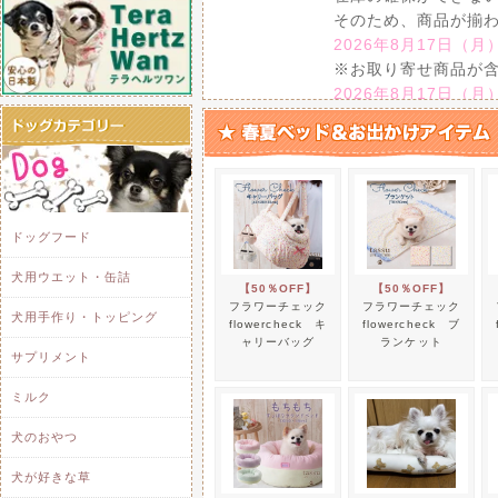
そのため、商品が揃
2026年8月17日（月
※お取り寄せ商品が
2026年8月17日（月
また、休業期間中に
ールの送信、
商品の発送等は、
20
ます。
ドッグフード
お客様にはご迷惑を
い申し上げます。
犬用ウエット・缶詰
【50％OFF】
【50％OFF】
フラワーチェック
フラワーチェック
犬用手作り・トッピング
2025/ 3/16
Piola（ピオラ） 
flowercheck キ
flowercheck ブ
ャリーバッグ
ランケット
厳選された国産原材
サプリメント
グフードです。
ミルク
2025/ 3/16
Piola【Nagaik
犬のおやつ
獣医師監修サプリ感
犬が好きな草
プル素材！