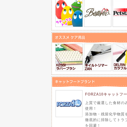
Piola（ピオラ） グレイ
2025/ 6/23
厳選された国産原材料を使
【Smiley】スマイリー
2025/ 6/14
ノンオイルコーティングの
【クールインテリア】スク
2025/ 6/7
しっかりとした冷たさの接
【FORZA10】フォルツ
2025/ 6/6
た！
FORZA10キャットフ
厳選された高品質な素材の
み事に選べます♪
上質で厳選した食材の
使用！
添加物・残留化学物質
【ホワイトフォックス】手づく
2025/ 6/6
DASHI（ベースデリうま
徹底的に排除してトラ
食欲をそそるうまみだしの
を回避！