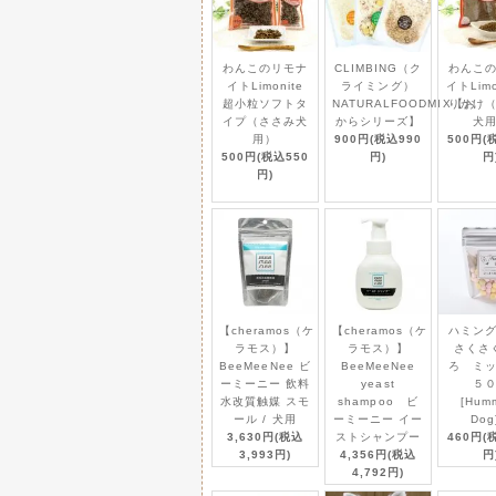
［ポケティーノ］やわらか
2025/ 6/2
お待たせしました！念願の
イシニアちゃんにおすすめ⭐
わんこのリモナ
CLIMBING（ク
わんこ
イトLimonite
ライミング）
イトLimo
超小粒ソフトタ
NATURALFOODMIX【お
りかけ
イプ（ささみ犬
からシリーズ】
犬
【Coocouture】 クーク
2025/ 5/30
用）
900円(税込990
500円(
ペットのヌメリ汚れも水だ
500円(税込550
円)
円
さしい♪
円)
【ハイマイズー】HI! MY
2025/ 5/30
固めのロープで噛み応えが
【cheramos（ケ
【cheramos（ケ
ハミン
鹿肉五膳 プレミアム
2025/ 5/30
ラモス）】
ラモス）】
さくさ
美味しい鹿肉に栄養価の高
BeeMeeNee ビ
BeeMeeNee
ろ ミ
ーミーニー 飲料
yeast
５
水改質触媒 スモ
shampoo ビ
[Hum
ール / 犬用
ーミーニー イー
Dog
3,630円(税込
ストシャンプー
460円(
犬の帽子【Garden of 
2025/ 5/29
3,993円)
4,356円(税込
円
新商品が続々登場！！
4,792円)