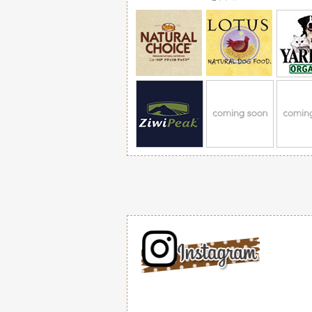
【ハイマイズー】HI! MY
2025/ 6/6
HI! MY ZOOのどう
匹のフェイストイ☆
【FORZA10】フォルツ
2025/ 6/5
イタリアの獣医師の研究か
トフードがリニューアルし
クリップファン 携帯扇風
2025/ 6/5
クリップで欲しいところに
【yappy!】ヤッピー！
2025/ 6/5
紅芋とヤギミルクのやさし
い♡のおやつ♪
【ゆきごこち】2025 フ
2025/ 6/3