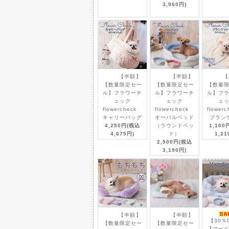
チキンを主原材としたグレ
3,960円)
トリートハンター たこ焼
2023/ 4/13
遊びながら嗅覚トレーニン
【半額】
【半額】
【
【数量限定セー
【数量限定セー
【数量
ル】フラワーチ
ル】フラワーチ
ル】フ
ひんやり毛布 フレスコ冷感
2023/ 4/13
ェック
ェック
ェ
これからの季節の必需品♪
flowercheck
flowercheck
flower
キャリーバッグ
オーバルベッド
ブラン
4,250円(税込
（ラウンドベッ
1,100
4,675円)
ド）
1,21
2,900円(税込
ロータイプ ワッフルラウ
2023/ 4/13
3,190円)
（オーナー様も一緒に使え
新柄が仲間入りしたよー♪
キャタピー＆キャタピージ
2023/ 4/13
お客様リクエストが多かっ
【半額】
【半額】
【30％
【数量限定セー
【数量限定セー
【マー