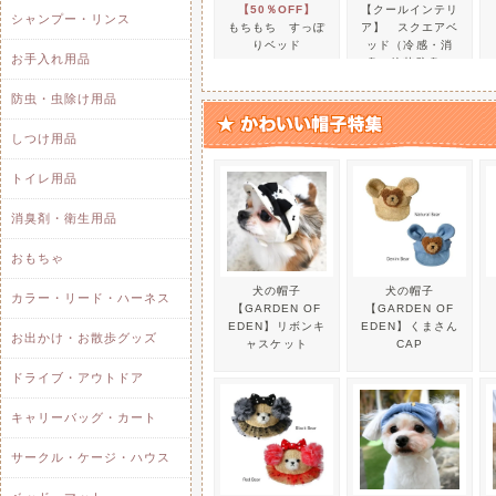
【50％OFF】
【クールインテリ
シャンプー・リンス
もちもち すっぽ
ア】 スクエアベ
2025/ 3/14
ハートビッチュ ３
りベッド
ッド（冷感・消
お手入れ用品
フレッシュな果物や
臭・抗菌防臭）
型のおやつ
防虫・虫除け用品
しつけ用品
2025/ 12/15
【アルクオレ 年末年
2025年12月30日（
トイレ用品
誠に勝手ながら年末
消臭剤・衛生用品
【クールクロス】
ペット用浴衣
12月29日(月)の
キャップ 犬の帽
（tassuウエア）
おもちゃ
子（tassuウェ
商品が全て揃う場合
ア）
犬の帽子
犬の帽子
お取り寄せの商品が
カラー・リード・ハーネス
【GARDEN OF
【GARDEN OF
2026年1月5日(月)
以
EDEN】リボンキ
EDEN】くまさん
お出かけ・お散歩グッズ
ャスケット
CAP
また、休業期間中に
ドライブ・アウトドア
ールの送信、
商品の発送等は、
20
キャリーバッグ・カート
ます。
【半額！数量限定
Lamoda アンテ
サークル・ケージ・ハウス
お客様にはご迷惑を
セール】マドラス
ィーク調 大人可
チェック ラウン
愛いフリルベッド
けますようお願いい