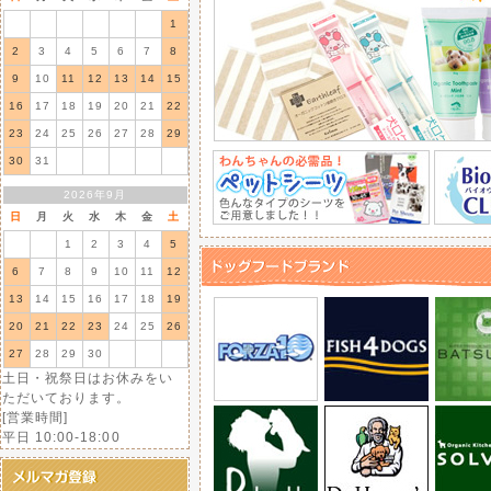
ガロンハット
スボールCAP
ールの送信、
1
商品の発送等は、
20
2
3
4
5
6
7
8
きます。
9
10
11
12
13
14
15
お客様にはご迷惑を
16
17
18
19
20
21
22
けますようお願いい
23
24
25
26
27
28
29
30
31
【dretec】ちょうどイ
2025/ 7/8
犬の帽子
犬の帽子
ごはんやおやつを簡単に軽
【GARDEN OF
【Garden of
2026年9月
EDEN】DENIM
Eden】デニム＆
日
月
火
水
木
金
土
CAP
ヒッコリー キャ
スケット
1
2
3
4
5
【BITE ME】バイトミ
2025/ 7/8
6
7
8
9
10
11
12
噛んで、回して、脳トレタ
13
14
15
16
17
18
19
20
21
22
23
24
25
26
27
28
29
30
【Smiley】スマイリー Acti
2025/ 7/8
土日・祝祭日はお休みをい
愛犬の関節と筋肉の健康維
ただいております。
[営業時間]
平日 10:00-18:00
【BITE ME】バイトミ
2025/ 7/7