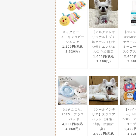
Bon・rupa（ボンルパ）B
2025/ 5/29
人気の米粉シリーズの仲間
キャタピー
【アルクオレオ
【cher
＆ キャタピー
リジナル】プチ
BeeMe
ジュニア
缶ケース（おや
ケラモ
A.P.D.C. （エーピー
2025/ 5/29
1,200円(税込
つ缶）エンジェ
ミーニ
頑固な皮脂汚れを強力に洗
1,320円)
ルこうめ限定
スケア
ー
1,000円(税込
2,600
1,100円)
2,86
［ポケティーノ］新商品続
2025/ 5/28
種類豊富なポケティーノシ
PETOKOTO（ペトコト
2025/ 5/28
安心の国産食材をつかった
【ゆきごこち】
【クールインテ
【ハイ
2025 フラワ
リア】スクエア
ー】HI
ーベッド
ベッド（冷感・
ZOO 
4,500円(税込
消臭・抗菌防
ロー
4,950円)
臭）
1,490
アーテミス アガリクスI/
2025/ 5/28
3,600円(税込
1,63