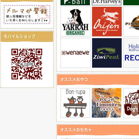
カシャカシャおもちゃで甘
【BITE ME】バイトミ
2025/ 7/7
ふわふわピーピー、遊び心
【Coo Couture】ク
2025/ 7/7
スーパークール×クール と
【Coo Couture】ク
2025/ 6/23
ハーネス、マット、腹巻き
【Smiley】スマイリー
2025/ 6/23
純国産の素材サプリトリー