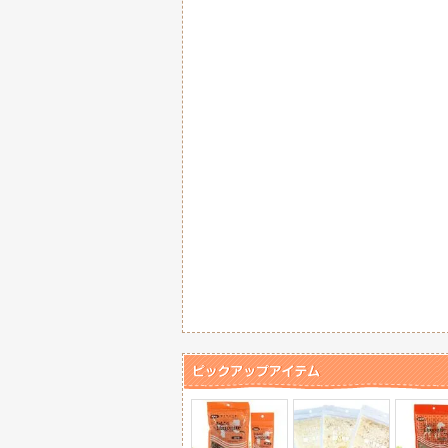
一度使うと癖になる！ふわ
【ハイマイズー】HI! MY
2025/ 6/3
大きくてインパクトのあるHI
【mot!】モット！レトル
2025/ 6/3
新商品が続々入荷してます
【ゆきごこち】2025 ク
2025/ 6/2
即完売した人気商品が再入
ペット用浴衣（tassuウエ
2025/ 6/2
今年の夏は浴衣でおしゃれ