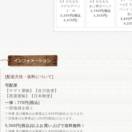
ル】もちもち
ル】もちもち
ール】
スクエアベッ
あご乗せベッド
【数量限定】プレミアムラ
2023/ 4/13
ベッド
ド M
1,750円(税込
こんな可愛い♡見たことな
感
2,250円(税込
1,925円)
3,850
2,475円)
4,23
注目のくまプリントシリー
2023/ 1/20
テラビューティー テラクレ
2022/ 7/12
世界初！待望の「テラヘル
クが入荷しました！
[配送方法・送料について]
宅配便
【ヤマト運輸】【佐川急便】
BESTEVER（ベストエ
2022/ 7/12
【西濃運輸】【日本郵便】
ポケット付きなので知育ト
一律：770円(税込)
一部地域を除く
＊沖縄 及び離島のお客様は1,650円(税込)となります。
＊北海道のお客様は1,100円(税込)となります。
オクチブラシ ぴたポイ
2022/ 7/12
5,500円(税込)以上お買い上げで送料無料！
指先にぴたっと貼って、磨
＊沖縄 及び離島のお客様は1,650円(税込)となります。