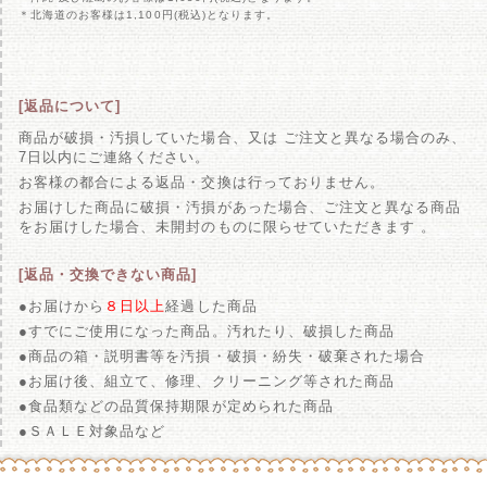
＊北海道のお客様は1,100円(税込)となります。
【Petifam】ペティフ
2022/ 7/1
片手でいつでもどこでも水
[返品について]
商品が破損・汚損していた場合、又は ご注文と異なる場合のみ、
7日以内にご連絡ください。
【Petifam】ペティフ
2022/ 7/1
お客様の都合による返品・交換は行っておりません。
トリーツケース付き！携帯
お届けした商品に破損・汚損があった場合、ご注文と異なる商品
をお届けした場合、未開封のものに限らせていただきます 。
【tasty!】テイスティー
2022/ 7/1
[返品・交換できない商品]
酪農大国オランダでオーガ
●お届けから
８日以上
経過した商品
す。
●すでにご使用になった商品。汚れたり、破損した商品
●商品の箱・説明書等を汚損・破損・紛失・破棄された場合
【Solgra】ソルグラ 薔薇
2022/ 6/30
●お届け後、組立て、修理、クリーニング等された商品
プレゼントする人もされる人
●食品類などの品質保持期限が定められた商品
●ＳＡＬＥ対象品など
【Solgra】ソルグラ チ
2022/ 6/30